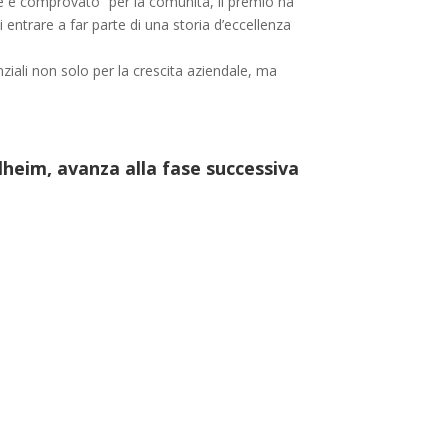
ale e comprovato” per la comunità, il premio ha
 entrare a far parte di una storia d’eccellenza
ziali non solo per la crescita aziendale, ma
heim, avanza alla fase successiva