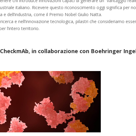
ostenere chi introduce innovazioni capaci di generare un “vantaggio re
striale italiano. Ricevere questo riconoscimento oggi significa per noi
a e dell’industria, come il Premio Nobel Giulio Natta.
icerca e nell’innovazione tecnologica, pilastri che consideriamo essen
 l’intero territorio.
CheckmAb, in collaborazione con Boehringer Ingel