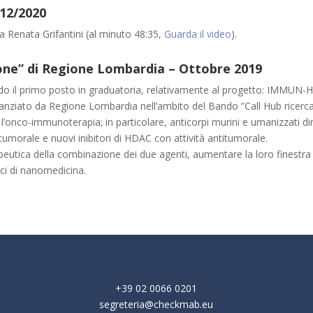
/12/2020
 Renata Grifantini (al minuto 48:35,
Guarda il video
).
ione” di Regione Lombardia – Ottobre 2019
do il primo posto in graduatoria, relativamente al progetto: IMMUN-
nziato da Regione Lombardia nell’ambito del Bando ”Call Hub ricerca
 l’onco-immunoterapia; in particolare, anticorpi murini e umanizzati di
one tumorale e nuovi inibitori di HDAC con attività antitumorale.
rapeutica della combinazione dei due agenti, aumentare la loro finestra 
ci di nanomedicina.
+39 02 0066 0201
segreteria@checkmab.eu