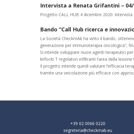
Intervista a Renata Grifantini – 04
Progetto CALL HUB 4 dicembre 2020: Intervista a
Bando ”Call Hub ricerca e innovaz
La Società CheckmAb ha vinto il bando, ottenen
generazione per immunoterapia oncologica”, fina
Si intende sviluppare nuovi agenti terapeutici per
linfociti T regolatori infiltranti l’area della lesi
Il progetto intende quindi valutare l’efficacia te
tramite una veicolazione più efficace con approc
+39 02 0066 0220
segreteria@checkmab.eu