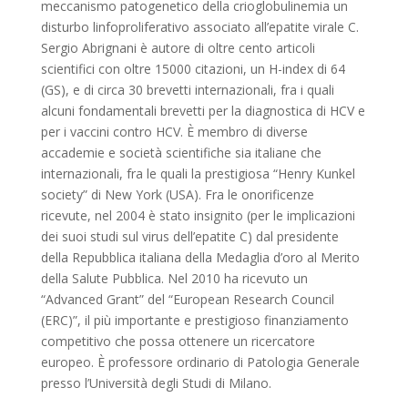
meccanismo patogenetico della crioglobulinemia un
disturbo linfoproliferativo associato all’epatite virale C.
Sergio Abrignani è autore di oltre cento articoli
scientifici con oltre 15000 citazioni, un H-index di 64
(GS), e di circa 30 brevetti internazionali, fra i quali
alcuni fondamentali brevetti per la diagnostica di HCV e
per i vaccini contro HCV. È membro di diverse
accademie e società scientifiche sia italiane che
internazionali, fra le quali la prestigiosa “Henry Kunkel
society” di New York (USA). Fra le onorificenze
ricevute, nel 2004 è stato insignito (per le implicazioni
dei suoi studi sul virus dell’epatite C) dal presidente
della Repubblica italiana della Medaglia d’oro al Merito
della Salute Pubblica. Nel 2010 ha ricevuto un
“Advanced Grant” del “European Research Council
(ERC)”, il più importante e prestigioso finanziamento
competitivo che possa ottenere un ricercatore
europeo. È professore ordinario di Patologia Generale
presso l’Università degli Studi di Milano.