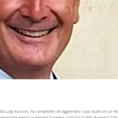
ità Luigi Bocconi, ha completato ed aggiornato i suoi studi con un M
 formazione presso la Harvard Business School e la IMD Business Scho