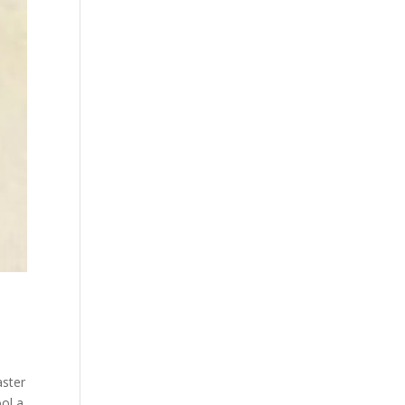
aster
ol a